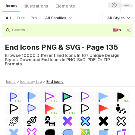
Icons
Illustrations
Elements
All Families
All Styles
All
Free
Pro
EN
End Icons PNG & SVG - Page 135
Browse 10000 Different End Icons In 167 Unique Design
Styles. Download End Icons In PNG, SVG, PDF, Or ZIP
Formats.
icons
>
icons
by tag
>
end
icons
FREE
FREE
FREE
FREE
FREE