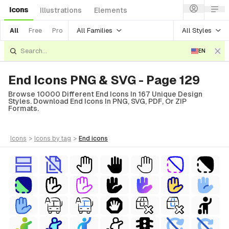
Icons
Illustrations
Elements
All Families
All Styles
All
Free
Pro
EN
End Icons PNG & SVG - Page 129
Browse 10000 Different End Icons In 167 Unique Design
Styles. Download End Icons In PNG, SVG, PDF, Or ZIP
Formats.
icons
>
icons
by tag
>
end
icons