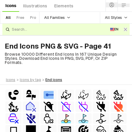
Icons
Illustrations
Elements
All Families
All Styles
All
Free
Pro
EN
End Icons PNG & SVG - Page 41
Browse 10000 Different End Icons In 167 Unique Design
Styles. Download End Icons In PNG, SVG, PDF, Or ZIP
Formats.
icons
>
icons
by tag
>
end
icons